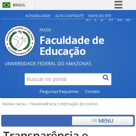
BRASIL
Simplifique!
ACESSIBILIDADE
ALTO CONTRASTE
MAPA DO SITE
A+
A
A-
PT
EN
ES
Comunica BR
FACED
Participe
Faculdade de
Acesso à informação
Educação
Legislação
UNIVERSIDADE FEDERAL DO AMAZONAS
Canais
Perguntas frequentes
Contato
PÁGINA INICIAL
>
TRANSPARÊNCIA E PRESTAÇÃO DE CONTAS
MENU
Transparência e