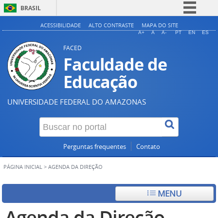
BRASIL
Simplifique!
ACESSIBILIDADE
ALTO CONTRASTE
MAPA DO SITE
A+
A
A-
PT
EN
ES
Comunica BR
FACED
Participe
Faculdade de
Acesso à informação
Educação
Legislação
UNIVERSIDADE FEDERAL DO AMAZONAS
Canais
Perguntas frequentes
Contato
PÁGINA INICIAL
>
AGENDA DA DIREÇÃO
MENU
Agenda da Direção