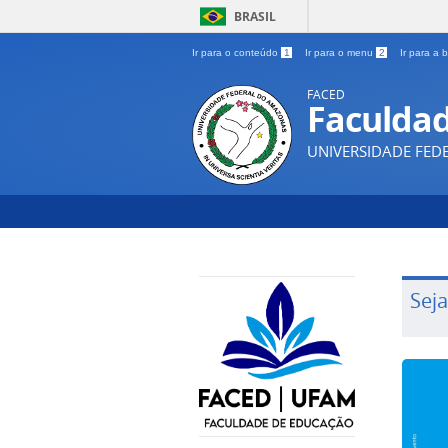
BRASIL
Ir para o conteúdo
1
Ir para o menu
2
Ir para a
FACED
Faculda
UNIVERSIDADE FE
Sej