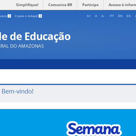
Simplifique!
Comunica BR
Participe
Acesso à infor
 busca
3
Ir para o rodapé
4
A+
A
A-
PT
EN
ES
de de Educação
DERAL DO AMAZONAS
a Bem-vindo!